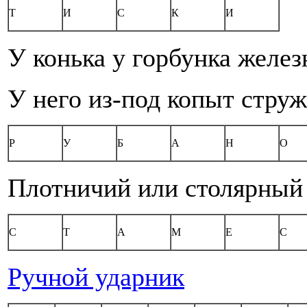
Т
И
С
К
И
У конька у горбунка желез
У него из-под копыт струж
Р
У
Б
А
Н
О
Плотничий или столярный
С
Т
А
М
Е
С
Ручной ударник