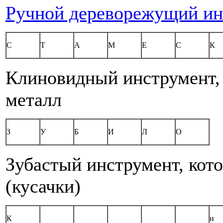
Ручной дереворежущий ин
С
Т
А
М
Е
С
К
Клиновидный инструмент, 
металл
З
У
Б
И
Л
О
Зубастый инструмент, кот
(кусачки)
К
и