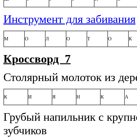
Инструмент для забивания
М
О
Л
О
Т
О
К
Кроссворд 7
Столярный молоток из дер
К
И
Я
Н
К
А
Грубый напильник с крупн
зубчиков