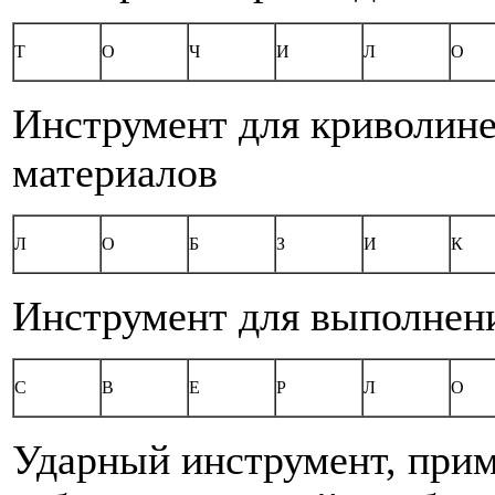
Т
О
Ч
И
Л
О
Инструмент для криволин
материалов
Л
О
Б
З
И
К
Инструмент для выполнени
С
В
Е
Р
Л
О
Ударный инструмент, при