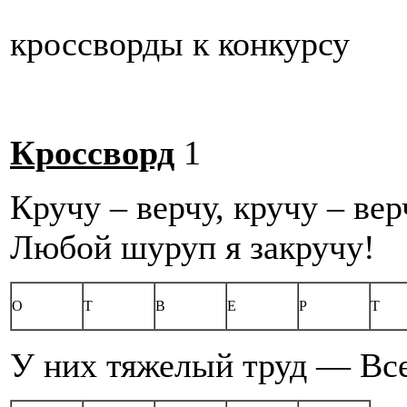
кроссворды к конкурсу
Кроссворд
1
Кручу – верчу, кручу – вер
Любой шуруп я закручу!
О
Т
В
Е
Р
Т
У них тяжелый труд — Все