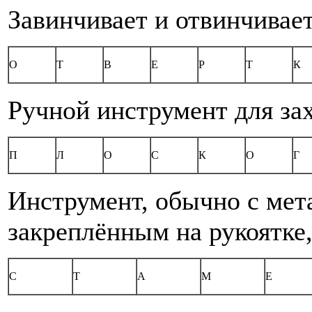
Завинчивает и отвинчивае
О
Т
В
Е
Р
Т
К
Ручной инструмент для зах
П
Л
О
С
К
О
Г
Инструмент, обычно с мет
закреплённым на рукоятке
С
Т
А
М
Е