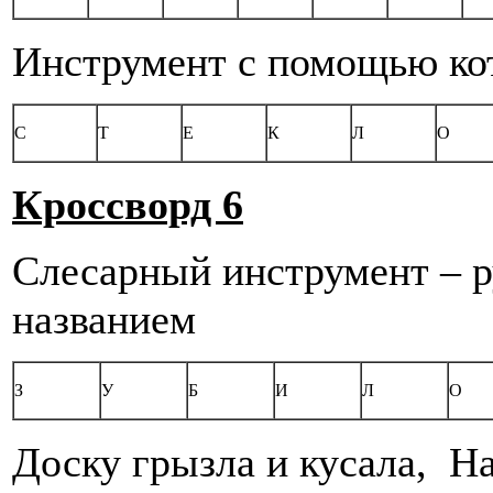
Инструмент с помощью кот
С
Т
Е
К
Л
О
Кроссворд 6
Слесарный инструмент – 
названием
З
У
Б
И
Л
О
Доску грызла и кусала, Н