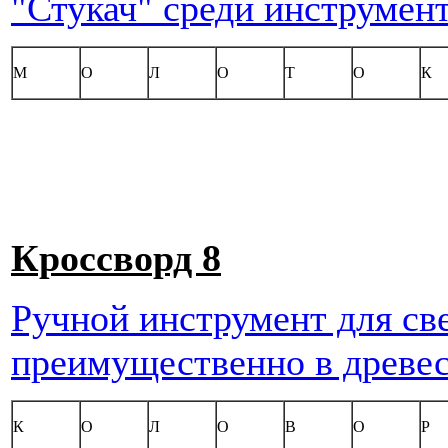
"Стукач" среди инструмен
М
О
Л
О
Т
О
К
Кроссворд 8
Ручной инструмент для св
преимущественно в древе
К
О
Л
О
В
О
Р