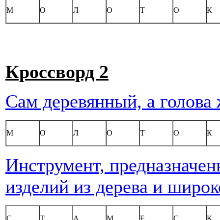
М
О
Л
О
Т
О
К
Кроссворд 2
Сам деревянный, а голова
М
О
Л
О
Т
О
К
Инструмент, предназначен
изделий из дерева и широ
С
Т
А
М
Е
С
К