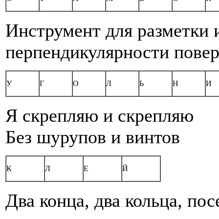
Инструмент для разметки 
перпендикулярности пове
У
Г
О
Л
Ь
Н
И
Я скрепляю и скрепляю
Без шурупов и винтов
К
Л
Е
Й
Два конца, два кольца, пос