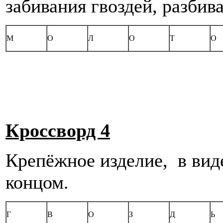
забивания гвоздей, разбив
М
О
Л
О
Т
О
Кроссворд 4
Крепёжное изделие, в вид
концом.
Г
В
О
З
Д
Ь