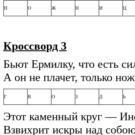
Н
О
Ж
Н
И
Ц
Кроссворд 3
Бьют Ермилку, что есть си
А он не плачет, только но
Г
В
О
З
Д
Ь
Этот каменный круг — Ин
Взвихрит искры над собою