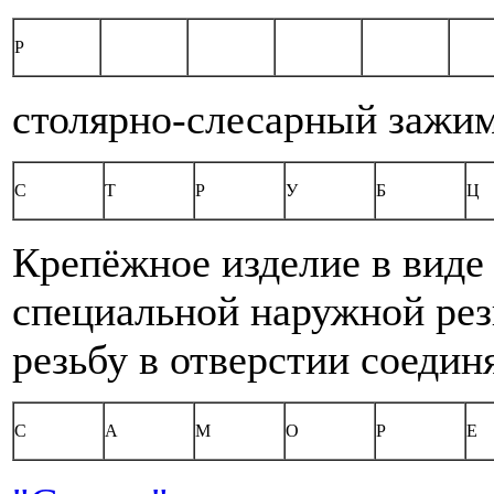
Р
столярно-слесарный зажи
С
Т
Р
У
Б
Ц
Крепёжное изделие в виде 
специальной наружной ре
резьбу в отверстии соедин
С
А
М
О
Р
Е