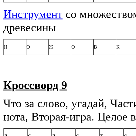
Инструмент
со множество
древесины
Н
О
Ж
О
В
К
Кроссворд 9
Что за слово, угадай, Час
нота, Вторая-игра. Целое 