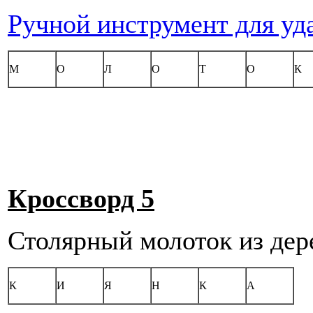
Ручной инструмент для уд
М
О
Л
О
Т
О
К
Кроссворд 5
Столярный молоток из дер
К
И
Я
Н
К
А