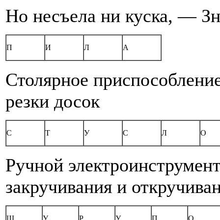
Но несъела ни куска, — Зн
П
И
Л
А
Столярное приспособление
резки досок
С
Т
У
С
Л
О
Ручной электроинструмен
закручивания и откручива
Ш
У
Р
У
П
О