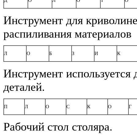
Д
О
Л
О
Т
О
Инструмент для криволин
распиливания материалов
Л
О
Б
З
И
К
Инструмент используется 
деталей.
П
Л
О
С
К
О
Г
Рабочий стол столяра.