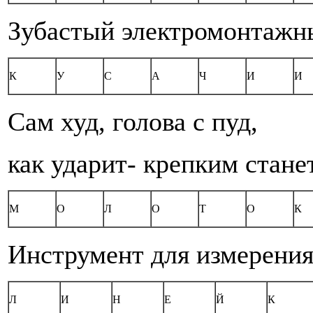
Зубастый электромонтажн
К
У
С
А
Ч
И
И
Сам худ, голова с пуд,
как ударит- крепким стане
М
О
Л
О
Т
О
К
Инструмент для измерени
Л
И
Н
Е
Й
К