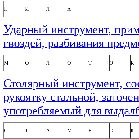
П
И
Л
А
Ударный инструмент, прим
гвоздей, разбивания предм
М
О
Л
О
Т
О
К
Столярный инструмент, со
рукоятку стальной, заточе
употребляемый для выдалб
С
Т
А
М
Е
С
К